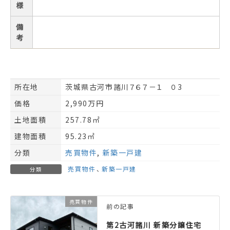
様
備
考
所在地
茨城県古河市諸川７６７－１ ０3
価格
2,990万円
土地面積
257.78㎡
建物面積
95.23㎡
分類
売買物件
,
新築一戸建
売買物件
、
新築一戸建
分類
売買物件
前の記事
第2古河諸川 新築分譲住宅