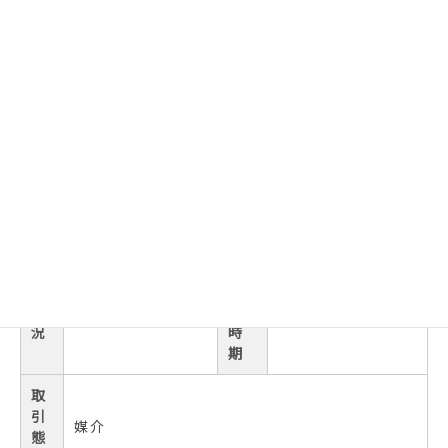
積
80％
会
業所） 小山営業所
率
社
都
駐
市
車
4台可
市街化調整区域
計
場
画
用
地
途
第一種低層住居専
区
地
用地域
計
域
画
引
現
渡
未完成
令和 8年 7月予定
況
時
期
取
引
媒介
態