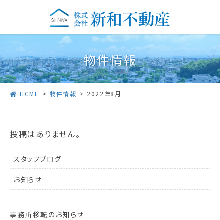
コ
ナ
ン
ビ
テ
ゲ
ン
ー
ツ
シ
物件情報
に
ョ
移
ン
動
に
HOME
物件情報
2022年8月
移
動
投稿はありません。
スタッフブログ
お知らせ
事務所移転のお知らせ